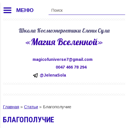
МЕНЮ
Школа Космоэнергетики Елены Сула
«Магия Вселенной»
magicofuniverse7@gmail.com
0047 466 78 294
@JelenaSola
Главная
»
Статьи
»
Благополучие
БЛАГОПОЛУЧИЕ