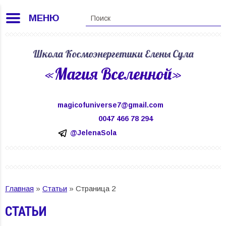
МЕНЮ
Школа Космоэнергетики Елены Сула
«Магия Вселенной»
magicofuniverse7@gmail.com
0047 466 78 294
@JelenaSola
Главная
»
Статьи
»
Страница 2
СТАТЬИ