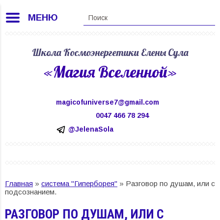
МЕНЮ
Школа Космоэнергетики Елены Сула
«Магия Вселенной»
magicofuniverse7@gmail.com
0047 466 78 294
@JelenaSola
Главная
»
система "Гиперборея"
»
Разговор по душам, или с
подсознанием.
РАЗГОВОР ПО ДУШАМ, ИЛИ С