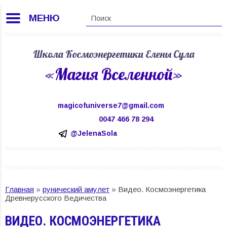
МЕНЮ
Школа Космоэнергетики Елены Сула
«Магия Вселенной»
magicofuniverse7@gmail.com
0047 466 78 294
@JelenaSola
Главная
»
рунический амулет
»
Видео. Космоэнергетика
Древнерусского Ведичества
ВИДЕО. КОСМОЭНЕРГЕТИКА